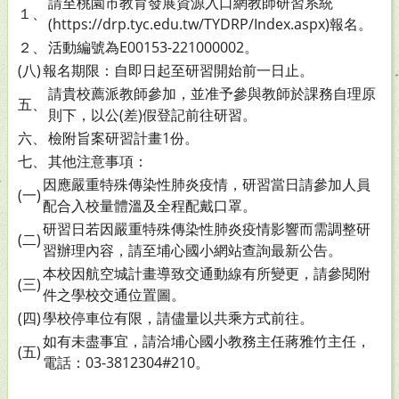
請至桃園市教育發展資源入口網教師研習系統
１、
(https://drp.tyc.edu.tw/TYDRP/Index.aspx)報名。
２、
活動編號為E00153-221000002。
(八)
報名期限：自即日起至研習開始前一日止。
請貴校薦派教師參加，並准予參與教師於課務自理原
五、
則下，以公(差)假登記前往研習。
六、
檢附旨案研習計畫1份。
七、
其他注意事項：
因應嚴重特殊傳染性肺炎疫情，研習當日請參加人員
(一)
配合入校量體溫及全程配戴口罩。
研習日若因嚴重特殊傳染性肺炎疫情影響而需調整研
(二)
習辦理內容，請至埔心國小網站查詢最新公告。
本校因航空城計畫導致交通動線有所變更，請參閱附
(三)
件之學校交通位置圖。
(四)
學校停車位有限，請儘量以共乘方式前往。
如有未盡事宜，請洽埔心國小教務主任蔣雅竹主任，
(五)
電話：03-3812304#210。