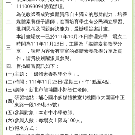
一、
1110093094號函辦理。
為使教師養成對媒體資訊自主獨立的思辨能力，培養
二、
媒體素養種子講師，進而培育學生有公民獨立學習、
批判思考及問題解決能力，爰辦理旨案計畫。
本計畫場次一已於111年10月26日辦理完畢，場次二
時間為111年11月23日，主題為「媒體素養教學分
三、
享」，課程內容會有豐富的媒體素養教學分享及實
作，請貴校踴躍派員參與。
四、
旨揭研習資訊如下：
(一)
主題：「媒體素養教學分享」。
(二)
時間：111年11月23日(星期三)下午1點至4點。
(三)
講師：新北市龍埔國小鄭智仁老師。
研習地點：埔心國小多媒體教室1(桃園市大園區中正
(四)
東路一段189巷35號）
(五)
參與對象：本市中小學教師。
(六)
參與人數：每場次上限為100人。
(七)
報名方式：