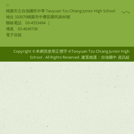
:::
桃園市立自強國民中學 Taoyuan Tzu Chiang Junior High School
"="">
地址 320070桃園市中壢區榮民路80號
聯絡電話
03-4553494
|
傳真
03-4636736
電子信箱
Copyright ©本網頁使用正體字 ©Taoyuan Tzu Chiang Junior High
School . All Rights Reserved. 建置維護：自強國中 資訊組