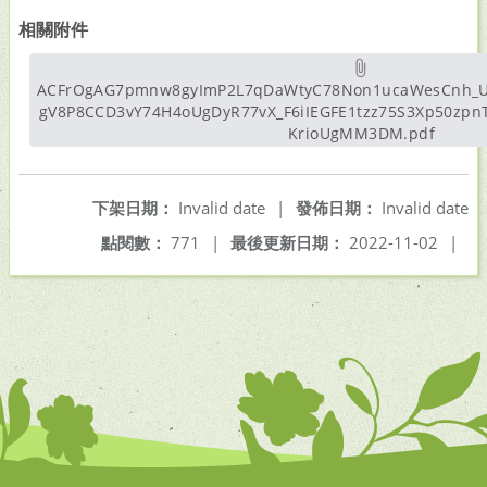
相關附件
ACFrOgAG7pmnw8gyImP2L7qDaWtyC78Non1ucaWesCnh_
gV8P8CCD3vY74H4oUgDyR77vX_F6iIEGFE1tzz75S3Xp50zpn
KrioUgMM3DM.pdf
另開新
下架日期：
Invalid date
|
發佈日期：
Invalid date
點閱數：
771
|
最後更新日期：
2022-11-02
|