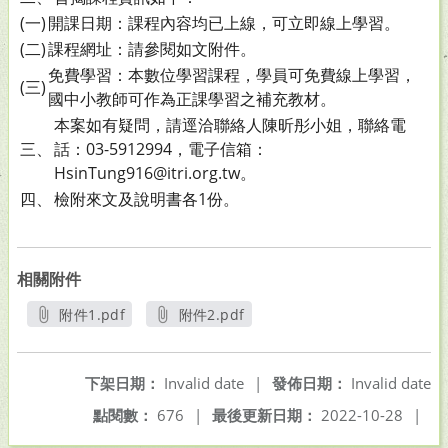
(一)
開課日期：課程內容均已上線，可立即線上學習。
(二)
課程網址：請參閱如文附件。
免費學習：本數位學習課程，學員可免費線上學習，
(三)
國中小教師可作為正課學習之補充教材。
本案如有疑問，請逕洽聯絡人陳昕彤小姐，聯絡電
三、
話：03-5912994，電子信箱：
HsinTung916@itri.org.tw。
四、
檢附來文及說明書各1份。
相關附件
附件1.pdf
附件2.pdf
另開新視窗
另開新視窗
下架日期：
Invalid date
|
發佈日期：
Invalid date
點閱數：
676
|
最後更新日期：
2022-10-28
|