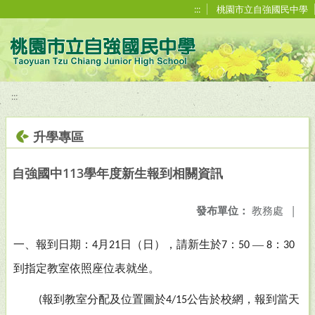
移至網頁之主要內容區位置
:::
桃園市立自強國民中學
:::
升學專區
自強國中113學年度新生報到相關資訊
發布單位：
教務處
|
一、報到日期：
月
日（日）
，
請新生於
：
—
：
4
21
7
50
8
30
到指定教室依照座
位表就坐。
報到教室分配及位置圖於
公告於校網
，
報到當天
(
4/15