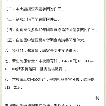
（二）本土語調查表請參閱附件三。
（三）制服訂購單請參閱附件四。
（四）促進家長參與
年國教宣導邀請函請參閱附件五。
12
（五）自強國中雙語夏令營調查表請參閱附件六。
六、預計
：
放學
，
請家長安排接送事宜。
11
40
七、新生制服套量
：本校
體育館
，
日
：
—
04/21(
)13
00
：
請家長陪同
，
且需當場繳費
。
16
00(
)
八、本校電話
，
報到相關事宜分機
：
教務處
03-4553494
、
；
212
216
制
服與新生訓練相關事宜分機：學務處
、
。