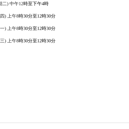
期二
)
中午
12
時至下午
4
時
四
)
上午
8
時
30
分至
12
時
30
分
一
)
上午
8
時
30
分至
12
時
30
分
三
)
上午
8
時
30
分至
12
時
30
分
)
)