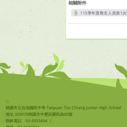
相關附件
115學年度教支人員第1次甄
另
:::
桃園市立自強國民中學 Taoyuan Tzu Chiang Junior High School
地址 320070桃園市中壢區榮民路80號
聯絡電話
03-4553494
|