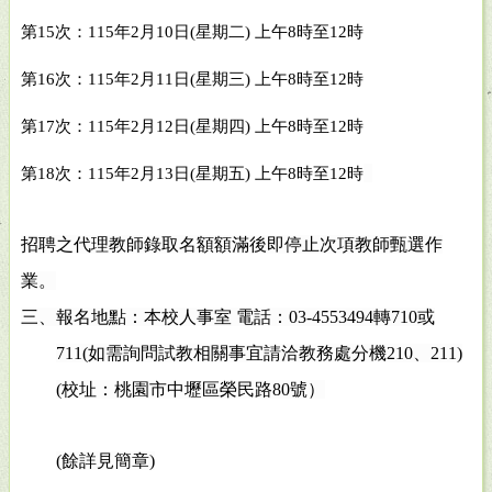
第
15
次：
115
年
2
月
10
日
(
星期二
)
上午
8
時至
12
時
第
16
次：
115
年
2
月
11
日
(
星期三
)
上午
8
時至
12
時
第
17
次：
115
年
2
月
12
日
(
星期四
)
上午
8
時至
12
時
第
18
次：
115
年
2
月
13
日
(
星期五
)
上午
8
時至
12
時
招聘之代理教師錄取名額額滿後即停止次項教師甄選作
業。
三、報名地點：本校人事室 電話：
03-4553494
轉
710
或
711(
如需詢問試教相關事宜請洽教務處分機
210
、
211)
(
校址：桃園市中壢區榮民路
80
號）
(
餘詳見簡章
)