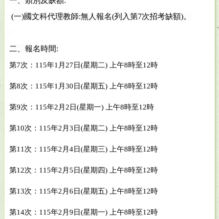
一、類別及缺額
:
(
一
)
國文科代理教師
:
無人報名
(
列入第
7
次招考缺額
)
。
二、報名時間
:
第
7
次：
115
年
1
月
27
日
(
星期二
)
上午
8
時至
12
時
第
8
次：
115
年
1
月
30
日
(
星期五
)
上午
8
時至
12
時
第
9
次：
115
年
2
月
2
日
(
星期一
)
上午
8
時至
12
時
第
10
次：
115
年
2
月
3
日
(
星期二
)
上午
8
時至
12
時
第
11
次：
115
年
2
月
4
日
(
星期三
)
上午
8
時至
12
時
第
12
次：
115
年
2
月
5
日
(
星期四
)
上午
8
時至
12
時
第
13
次：
115
年
2
月
6
日
(
星期五
)
上午
8
時至
12
時
第
14
次：
115
年
2
月
9
日
(
星期一
)
上午
8
時至
12
時