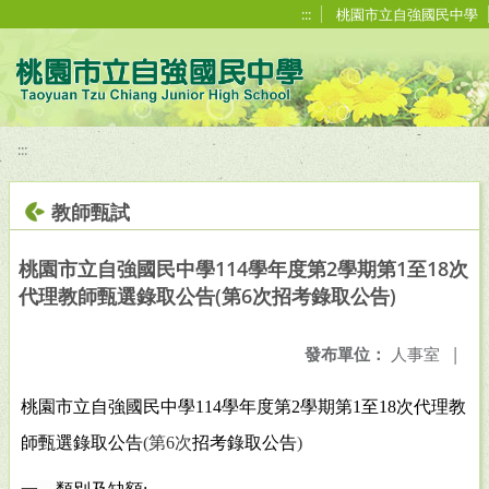
移至網頁之主要內容區位置
:::
桃園市立自強國民中學
:::
教師甄試
桃園市立自強國民中學114學年度第2學期第1至18次
代理教師甄選錄取公告(第6次招考錄取公告)
發布單位：
人事室
|
桃園市立自強國民中學
114
學年度第
2
學期第
1
至
18
次代理教
師甄選錄取公告
(
第
6
次
招考錄取公告
)