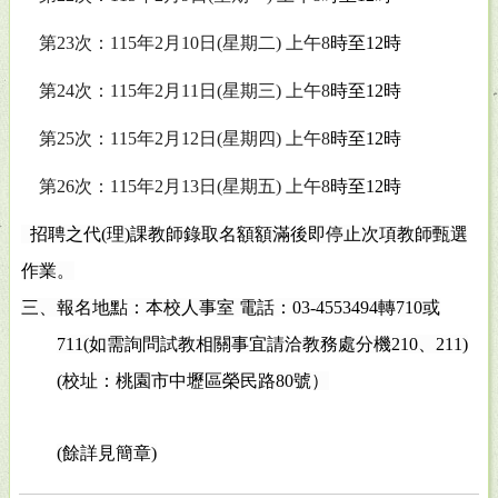
第
23
次：
115
年
2
月
10
日
(
星期二
)
上午
8
時至
12
時
第
24
次：
115
年
2
月
11
日
(
星期三
)
上午
8
時至
12
時
第
25
次：
115
年
2
月
12
日
(
星期四
)
上午
8
時至
12
時
第
26
次：
115
年
2
月
13
日
(
星期五
)
上午
8
時至
12
時
招聘之代
(
理
)
課教師錄取名額額滿後即停止次項教師甄選
作業。
三、報名地點：本校人事室 電話：
03-4553494
轉
710
或
711(
如需詢問試教相關事宜請洽教務處分機
210
、
211)
(
校址：桃園市中壢區榮民路
80
號）
(
餘詳見簡章
)