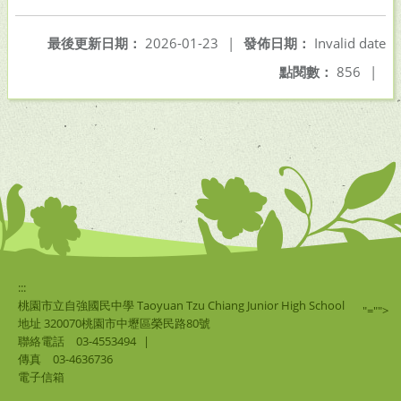
最後更新日期：
2026-01-23
|
發佈日期：
Invalid date
點閱數：
856
|
:::
桃園市立自強國民中學 Taoyuan Tzu Chiang Junior High School
"="">
地址 320070桃園市中壢區榮民路80號
聯絡電話
03-4553494
|
傳真
03-4636736
電子信箱