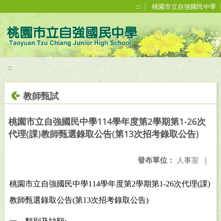
移至網頁之主要內容區位置
:::
桃園市立自強國民中學
:::
教師甄試
桃園市立自強國民中學114學年度第2學期第1-26次
代理(課)教師甄選錄取公告(第13次招考錄取公告)
發布單位：
人事室
|
桃園市立自強國民中學
114
學年度第
2
學期第
1-26
次代理
(
課
)
教師甄選錄取公告
(
第
13
次招考錄取公告
)