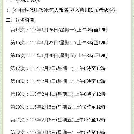
一、類別及缺額
:
(
一
)
生物科代理教師
:
無人報名
(
列入第
14
次招考缺額
)
。
二、報名時間
:
第
14
次：
115
年
1
月
26
日
(
星期一
)
上午
8
時至
12
時
第
15
次：
115
年
1
月
27
日
(
星期二
)
上午
8
時至
12
時
第
16
次：
115
年
1
月
30
日
(
星期五
)
上午
8
時至
12
時
第
17
次：
115
年
2
月
2
日
(
星期一
)
上午
8
時至
12
時
第
18
次：
115
年
2
月
3
日
(
星期二
)
上午
8
時至
12
時
第
19
次：
115
年
2
月
4
日
(
星期三
)
上午
8
時至
12
時
第
20
次：
115
年
2
月
5
日
(
星期四
)
上午
8
時至
12
時
第
21
次：
115
年
2
月
6
日
(
星期五
)
上午
8
時至
12
時
第
22
次：
115
年
2
月
9
日
(
星期一
)
上午
8
時至
12
時