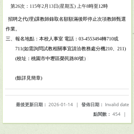
第
26
次：
115
年
2
月
13
日
(
星期五
)
上午
8
時至
12
時
招聘之代
(
理
)
課教師錄取名額額滿後即停止次項教師甄選
作業。
三、報名地點：本校人事室 電話：
03-4553494
轉
710
或
711(
如需詢問試教相關事宜請洽教務處分機
210
、
211)
(
校址：桃園市中壢區榮民路
80
號）
(
餘詳見簡章
)
最後更新日期：
2026-01-14
|
發佈日期：
Invalid date
點閱數：
454
|