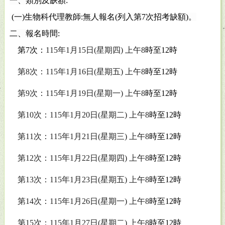
一、類別及缺額
:
(
一
)
生物科代理教師
:
無人報名
(
列入第
7
次招考缺額
)
。
二、報名時間
:
第
7
次：
115
年
1
月
15
日
(
星期四
)
上午
8
時至
12
時
第
8
次：
115
年
1
月
16
日
(
星期五
)
上午
8
時至
12
時
第
9
次：
115
年
1
月
19
日
(
星期一
)
上午
8
時至
12
時
第
10
次：
115
年
1
月
20
日
(
星期二
)
上午
8
時至
12
時
第
11
次：
115
年
1
月
21
日
(
星期三
)
上午
8
時至
12
時
第
12
次：
115
年
1
月
22
日
(
星期四
)
上午
8
時至
12
時
第
13
次：
115
年
1
月
23
日
(
星期五
)
上午
8
時至
12
時
第
14
次：
115
年
1
月
26
日
(
星期一
)
上午
8
時至
12
時
第
15
次：
115
年
1
月
27
日
(
星期二
)
上午
8
時至
12
時