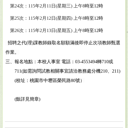
第
24
次：
115
年
2
月
11
日
(
星期三
)
上午
8
時至
12
時
第
25
次：
115
年
2
月
12
日
(
星期四
)
上午
8
時至
12
時
第
26
次：
115
年
2
月
13
日
(
星期五
)
上午
8
時至
12
時
招聘之代
(
理
)
課教師錄取名額額滿後即停止次項教師甄選
作業。
三、報名地點：本校人事室 電話：
03-4553494
轉
710
或
711(
如需詢問試教相關事宜請洽教務處分機
210
、
211)
(
校址：桃園市中壢區榮民路
80
號）
(
餘詳見簡章
)