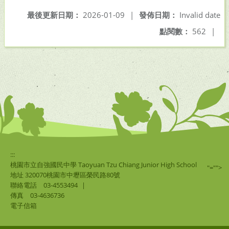
最後更新日期：
2026-01-09
|
發佈日期：
Invalid date
點閱數：
562
|
:::
桃園市立自強國民中學 Taoyuan Tzu Chiang Junior High School
"="">
地址 320070桃園市中壢區榮民路80號
聯絡電話
03-4553494
|
傳真
03-4636736
電子信箱