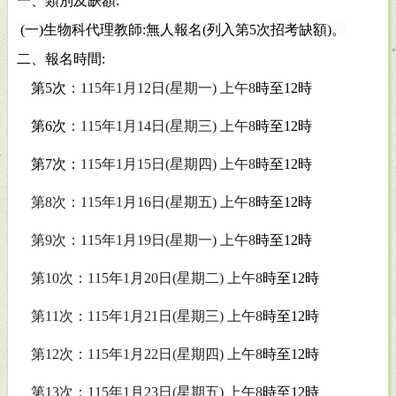
一、類別及缺額
:
(
一
)
生物科代理教師
:
無人報名
(
列入第
5
次招考缺額
)
。
二、報名時間
:
第
5
次
：
115
年
1
月
12
日
(
星期一
)
上午
8
時至
12
時
第
6
次
：
115
年
1
月
14
日
(
星期三
)
上午
8
時至
12
時
第
7
次：
115
年
1
月
15
日
(
星期四
)
上午
8
時至
12
時
第
8
次：
115
年
1
月
16
日
(
星期五
)
上午
8
時至
12
時
第
9
次：
115
年
1
月
19
日
(
星期一
)
上午
8
時至
12
時
第
10
次：
115
年
1
月
20
日
(
星期二
)
上午
8
時至
12
時
第
11
次：
115
年
1
月
21
日
(
星期三
)
上午
8
時至
12
時
第
12
次：
115
年
1
月
22
日
(
星期四
)
上午
8
時至
12
時
第
13
次：
115
年
1
月
23
日
(
星期五
)
上午
8
時至
12
時