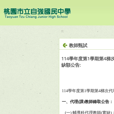
移至網頁之主要內容區位置
:::
教師甄試
114學年度第1學期第4梯
缺額公告:
114
學年度第
1
學期第
4
梯次代
一、代理
(
課
)
教師錄取公告：
(
一
)
輔導科代理教師
(
實缺
)