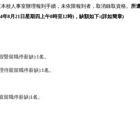
至本校人事室辦理報到手續，未依限報到者，取消錄取資格。
所
4
年
8
月
21
日星期四上午
8
時至
12
時
)
，缺額如下
:(
詳如簡章
)
假暨留職停薪缺
):
1
名。
理侍親留職停薪缺
):
1
名。
親留職停薪缺
)
1
名。