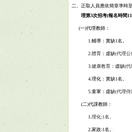
二、正取人員應依簡章準時
理第
3
次招考
(
報名時間
11
(
一
)
代理教師：
1.
輔導：實缺
1
名。
2.
體育
：虛缺
(
代理公
3.
健康教育
：虛缺
(
代
4.
理化：實缺
1
名。
5.
童軍：虛缺
(
代理侍
(
二
)
代課教師：
1.
理化
:1
名。
2.
家政
:1
名。