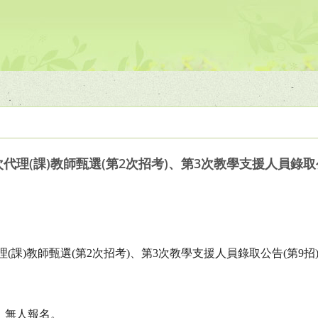
次代理(課)教師甄選(第2次招考)、第3次教學支援人員錄取
理
(
課
)
教師甄選
(
第
2
次招考
)
、第
3
次教學支援人員錄取公告
(
第
9
招
：無人報名。