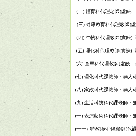
(
二
)
體育科代理老師
(
虛缺、
(
三
)
健康教育科代理教師
(
(
四
)
生物科代理教師
(
實缺
):
(
五
)
理化科代理教師
(
實缺
):
(
六
)
童軍科代理教師
(
虛缺、
(
七
)
理化科代
課
教師：無人
(
八
)
家政科代
課
教師：無人
(
九
)
生活科技科代
課
老師：
(
十
)
表演藝術科代
課
老師：
(
十一
)
特教
(
身心障礙類
)
代