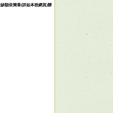
遺缺額依簡章
(
詳如本校網頁
)
辦