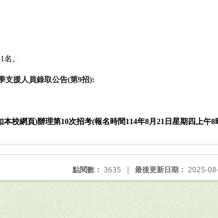
：
1
名。
學支援人員錄取公告
(
第
9
招
):
如本校網頁
)
辦理第
10
次招考
(
報名時間
114
年
8
月
21
日星期四上午
8
點閱數：
3635
|
最後更新日期：
2025-08