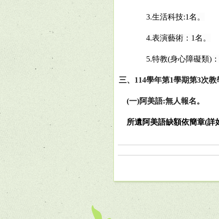
3.
生活科技
:1
名。
4.
表演藝術：
1
名。
5.
特教
(
身心障礙類
)
三、
114
學年第
1
學期第
3
次教
(
一
)
阿美語
:
無人報名。
所遺阿美語缺額依簡章
(
詳