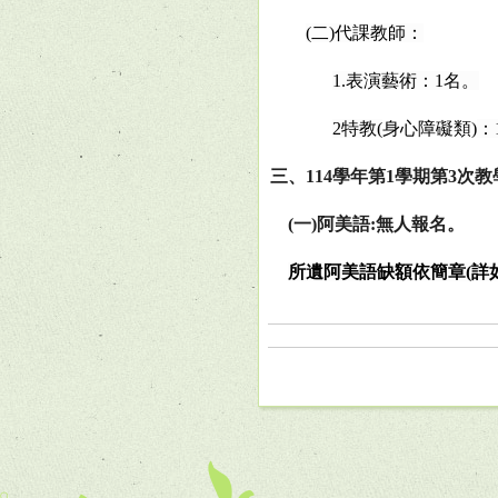
(
二
)
代課教師：
1.
表演藝術：
1
名。
2
特教
(
身心障礙類
)
：
三、
114
學年第
1
學期第
3
次教
(
一
)
阿美語
:
無人報名。
所遺阿美語缺額依簡章
(
詳