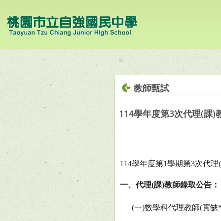
移至網頁之主要內容區位置
:::
教師甄試
114學年度第3次代理(課
114
學年度第
1
學期第
3
次代理
(
一、代理
(
課
)
教師錄取公告：
(
一
)
數學科代理教師
(
實缺