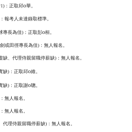
o
*1)
：正取邱
華。
：報考人未達錄取標準。
o
球專長為佳
)
：正取彭
桓。
劍或田徑專長為佳
)
：無人報名。
虛缺、代理侍親留職停薪缺
)
：無人報名。
o
實缺
)
：正取邱
維。
o
實缺
)
：正取謝
聰。
：無人報名。
：無人報名。
、代理侍親留職停薪缺
)
：無人報名。