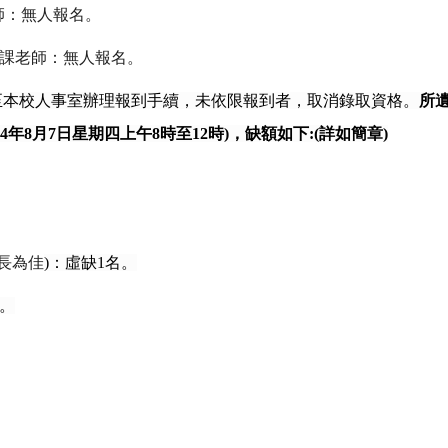
師：無人報名。
課老師：無人報名。
至本校人事室辦理報到手續，未依限報到者，取消錄取資格。
所
4
年
8
月
7
日星期四上午
8
時至
12
時
)
，缺額如下
:(
詳如簡章
)
長為佳
)
：虛缺
1
名。
。