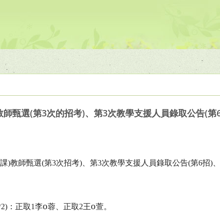
)教師甄選(第3次的招考)、第3次教學支援人員錄取公告(
課
)
教師甄選
(
第
3
次招考
)
、第
3
次教學支援人員錄取公告
(
第
6
招
)
o
o
*2)
：正取
1
李
蓉、正取
2
王
萱。