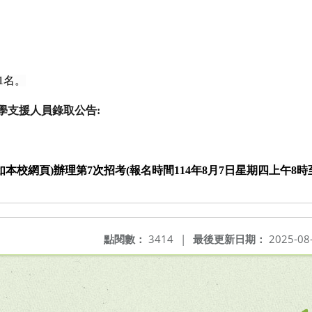
1
名。
學支援人員錄取公告
:
如本校網頁
)
辦理第
7
次招考
(
報名時間
114
年
8
月
7
日星期四上午
8
時
點閱數：
3414
|
最後更新日期：
2025-08