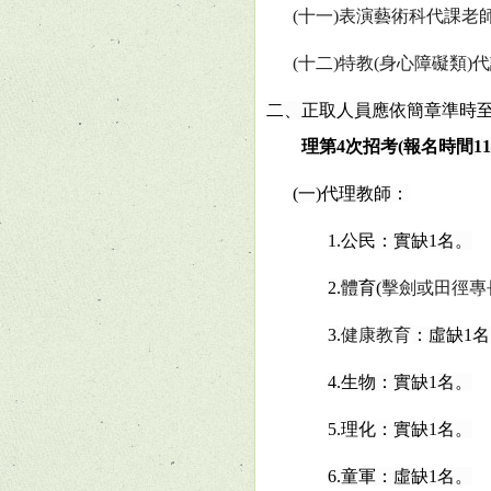
(
十一
)
表演藝術科代課老
(
十二
)
特教
(
身心障礙類
)
代
二、正取人員應依簡章準時
理第
4
次招考
(
報名時間
11
(
一
)
代理教師：
1.
公民：實缺
1
名。
2.
體育
(
擊劍或田徑專
3.
健康教育
：虛缺
1
名
4.
生物：實缺
1
名。
5.
理化：實缺
1
名。
6.
童軍：虛缺
1
名。