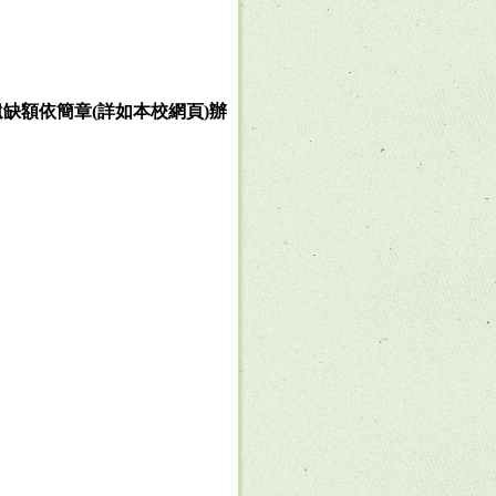
遺缺額依簡章
(
詳如本校網頁
)
辦