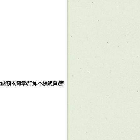
遺缺額依簡章
(
詳如本校網頁
)
辦