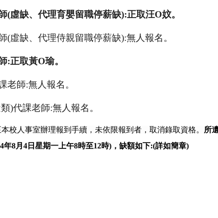
師
(
虛缺、代理育嬰留職停薪缺
):
正取汪
O
妏。
師
(
虛缺、代理侍親留職停薪缺
):
無人報名。
師
:
正取黃
O
瑜。
課老師
:
無人報名。
礙類
)
代課老師
:
無人報名。
至本校人事室辦理報到手續，未依限報到者，取消錄取資格。
所
4
年
8
月
4
日星期一上午
8
時至
12
時
)
，缺額如下
:(
詳如簡章
)