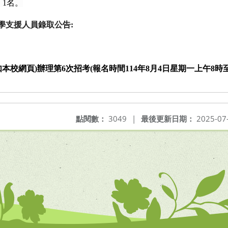
：
1
名。
學支援人員錄取公告
:
如本校網頁
)
辦理第
6
次招考
(
報名時間
114
年
8
月
4
日星期一上午
8
時
點閱數：
3049
|
最後更新日期：
2025-07