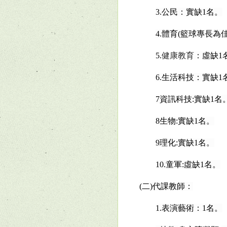
3.
公民：實缺
1
名。
4.
體育
(
籃球專長為
5.
健康教育
：虛缺
1
6.
生活科技：實缺
1
7
資訊科技
:
實缺
1
名
8
生物
:
實缺
1
名。
9
理化
:
實缺
1
名。
10.
童軍
:
虛缺
1
名。
(
二
)
代課教師：
1.
表演藝術：
1
名。