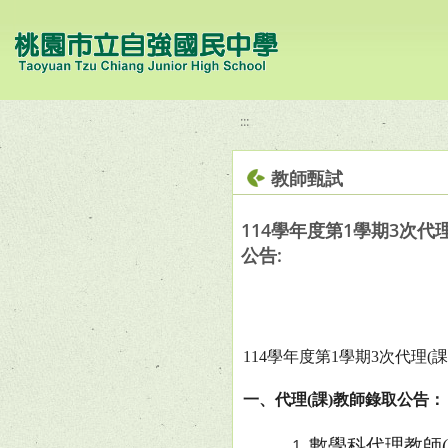
移至網頁之主要內容區位置
:::
教師甄試
114學年度第1學期3次代
公告:
114
學年度第
1
學期
3
次代理
(
課
一、代理
(
課
)
教師錄取公告：
數學科代理教師