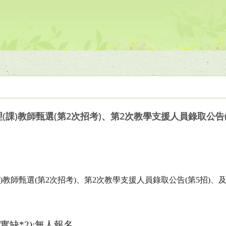
理(課)教師甄選(第2次招考)、第2次教學支援人員錄取公告
)
教師甄選
(
第
2
次招考
)
、第
2
次教學支援人員錄取公告
(
第
5
招
)
、
(
實缺
*2):
無人報名。