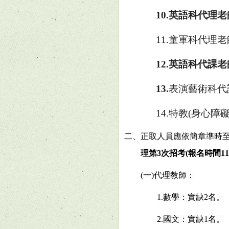
10.英語科代理老
11.童軍科代理老
12.英語科代課老
13.
表演藝術科代
14.特教
(
身心障
二、正取人員應依簡章準時
理第
3
次招考
(
報名時間
11
(
一
)
代理教師：
1.
數學：實缺
2
名。
2.
國文：實缺
1
名。