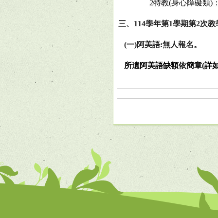
2
特教
(
身心障礙類
)
三、
114
學年第
1
學期第
2
次教
(
一
)
阿美語
:
無人報名。
所遺阿美語缺額依簡章
(
詳