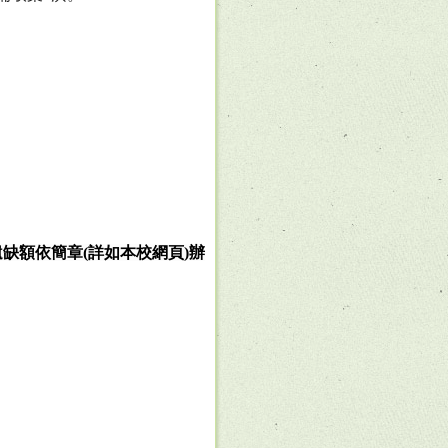
遺缺額依簡章
(
詳如本校網頁
)
辦