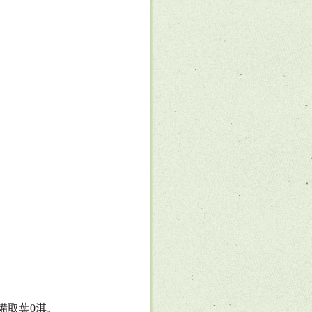
備取葉
0
淇。