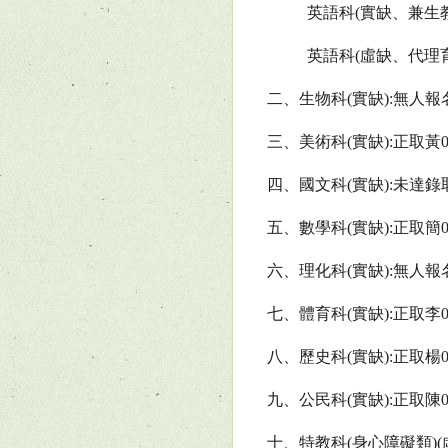
英語科
(
實缺、兼生
英語科
(
虛缺、代理
二、生物科
(
實缺
):
無人報
三、美術科
(
實缺
):
正取黃
四、國文科
(
實缺
):
未達錄
五、數學科
(
實缺
):
正取簡
六、理化科
(
實缺
):
無人報
七、體育科
(
實缺
):
正取李
八、歷史科
(
實缺
):
正取楊
九、公民科
(
實缺
):
正取陳
十、特教科
(
身心障礙類
)(