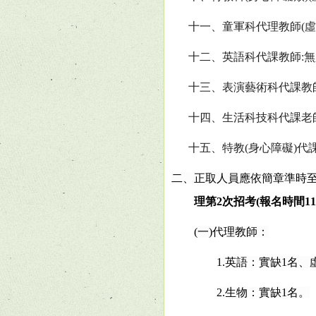
十一、童軍科代理教師
(
虛
十二、英語科代課教師
:
無
十三、表演藝術科代課教
十四、生活科技科代課老
十五、特教
(
身心障礙
)
代
二、正取人員應依簡章準時
理第
2
次招考
(
報名時間
11
(
一
)
代理教師：
1.
英語：實缺
1
名、
2.
生物：實缺
1
名。