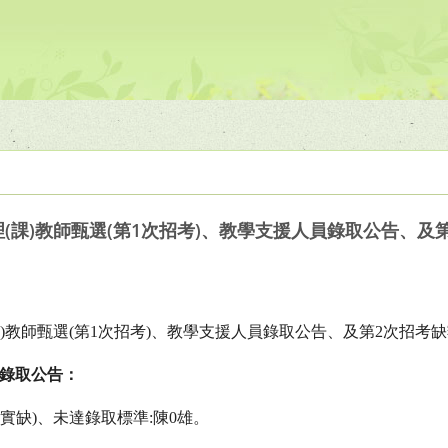
理(課)教師甄選(第1次招考)、教學支援人員錄取公告、及
)
教師甄選
(
第
1
次招考
)
、教學支援人員錄取公告、及第
2
次招考缺
錄取公告：
實缺
)
、未達錄取標準
:
陳
0
雄。