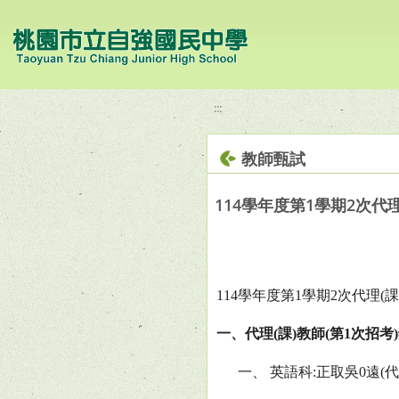
移至網頁之主要內容區位置
:::
教師甄試
114學年度第1學期2次代
114
學年度第
1
學期
2
次代理
(
課
一、代理
(
課
)
教師
(
第
1
次招考
)
一、 英語科
:
正取吳
0
遠
(
代