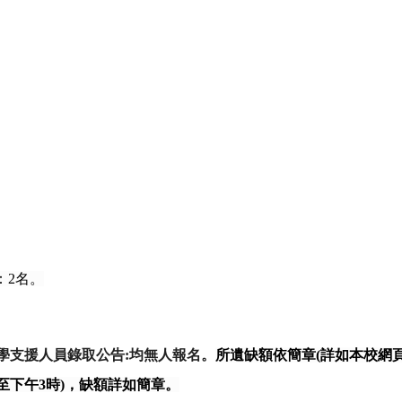
：
2
名。
學支援人員錄取公告
:
均無人報名。
所遺缺額依簡章
(
詳如本校網
至下午
3
時
)
，缺額詳如簡章。