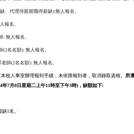
缺、代理侍親留職停薪缺
):
無人報名。
人報名。
師
:
無人報名。
師
(2
名名額
):
無人報名。
課老師
(2
名名額
):
無人報名。
至本校人事室辦理報到手續，未依限報到者，取消錄取資格。
所
4
年
7
月
8
日星期二上午
11
時至下午
3
時
)
，缺額如下
:
虛缺
1
名。