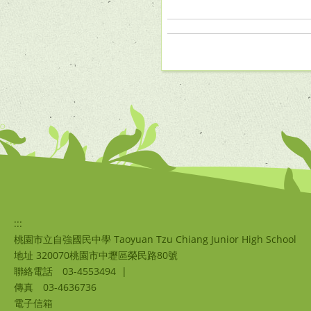
:::
桃園市立自強國民中學 Taoyuan Tzu Chiang Junior High School
地址 320070桃園市中壢區榮民路80號
聯絡電話
03-4553494
|
傳真
03-4636736
電子信箱