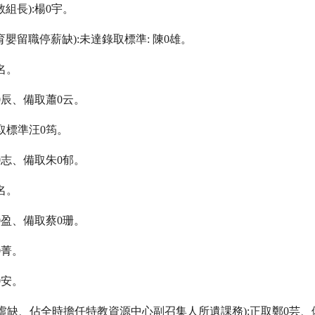
教組長
):
楊
0
宇。
育嬰留職停薪缺
):
未達錄取標準
:
陳
0
雄。
名。
0
辰、備取蕭
0
云。
取標準汪
0
筠。
0
志、備取朱
0
郁。
名。
0
盈、備取蔡
0
珊。
0
菁。
0
安。
虛缺、佔全時擔任特教資源中心副召集人所遺課務
):
正取鄭
0
芸、