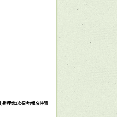
頁
)
辦理第
2
次招考
(
報名時間