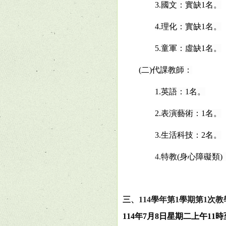
3.
國文：實缺
1
名。
4.
理化：實缺
1
名。
5.
童軍：虛缺
1
名。
(
二
)
代課教師：
1.
英語：
1
名。
2.
表演藝術：
1
名。
3.
生活科技：
2
名。
4.
特教
(
身心障礙類
)
三、
114
學年第
1
學期第
1
次教
114
年
7
月
8
日星期二上午
11
時