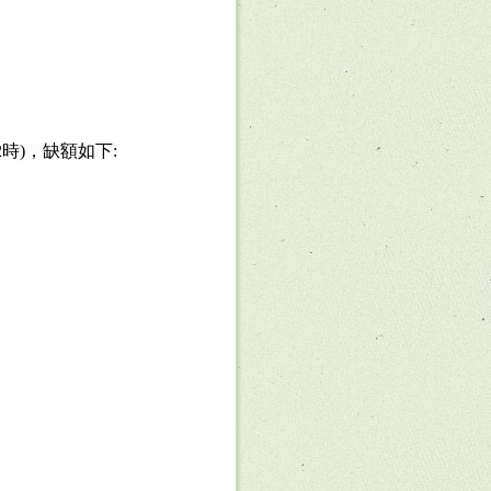
時)，缺額如下: