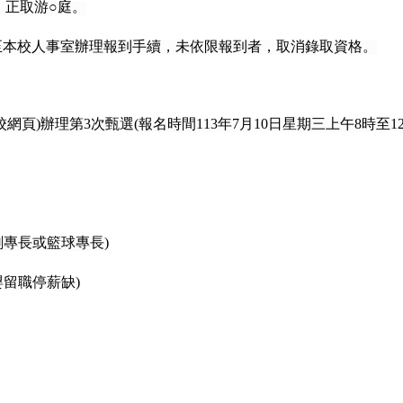
：正取游○庭。
至本校人事室辦理報到手續，未依限報到者，取消錄取資格。
頁)辦理第3次甄選(報名時間113年7月10日星期三上午8時至12
劍專長或籃球專長)
嬰留職停薪缺)