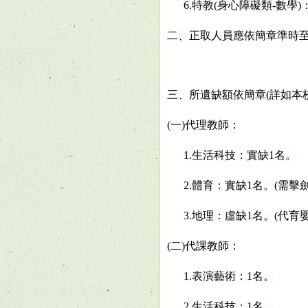
6.
特教(
身心障礙類-數學)
二、正取人員應依簡章準時
三、所遺缺額依簡章(詳如本校網
(
一)代理教師：
1.
生活科技：實缺1名。
2.
體育：實缺1名。(需擊
3.
地理：虛缺1名。(代育
(
二)代課教師：
1.
表演藝術：1名。
2.
生活科技：1名。