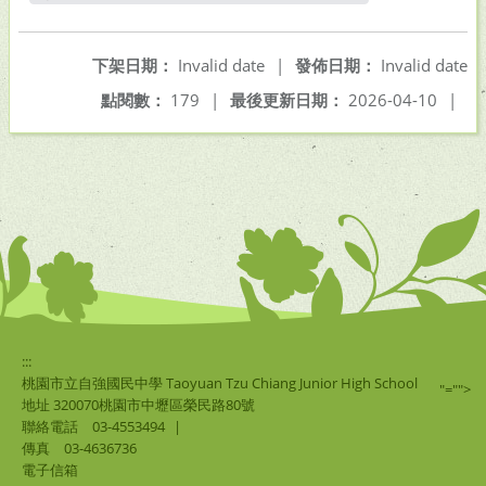
另開新視窗
下架日期：
Invalid date
|
發佈日期：
Invalid date
點閱數：
179
|
最後更新日期：
2026-04-10
|
:::
桃園市立自強國民中學 Taoyuan Tzu Chiang Junior High School
"="">
地址 320070桃園市中壢區榮民路80號
聯絡電話
03-4553494
|
傳真
03-4636736
電子信箱