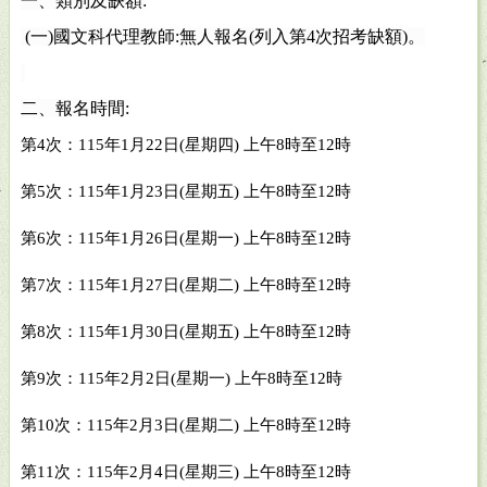
一、類別及缺額
:
(
一
)
國文科代理教師
:
無人報名
(
列入第
4
次招考缺額
)
。
二、報名時間
:
第
4
次：
115
年
1
月
22
日
(
星期四
)
上午
8
時至
12
時
第
5
次：
115
年
1
月
23
日
(
星期五
)
上午
8
時至
12
時
第
6
次：
115
年
1
月
26
日
(
星期一
)
上午
8
時至
12
時
第
7
次：
115
年
1
月
27
日
(
星期二
)
上午
8
時至
12
時
第
8
次：
115
年
1
月
30
日
(
星期五
)
上午
8
時至
12
時
第
9
次：
115
年
2
月
2
日
(
星期一
)
上午
8
時至
12
時
第
10
次：
115
年
2
月
3
日
(
星期二
)
上午
8
時至
12
時
第
11
次：
115
年
2
月
4
日
(
星期三
)
上午
8
時至
12
時