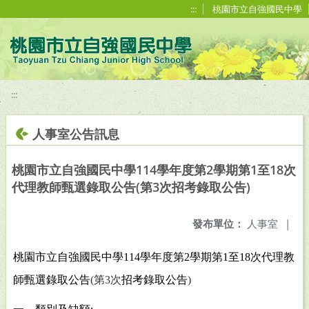
移至網頁之主要內容區位置
:::
桃園市立自強國民中學
:::
人事室公告訊息
桃園市立自強國民中學114學年度第2學期第1至18次
代理教師甄選錄取公告(第3次招考錄取公告)
發布單位：
人事室
|
桃園市立自強國民中學
114
學年度第
2
學期第
1
至
18
次代理教
師甄選錄取公告
(
第
3
次
招考錄取公告
)