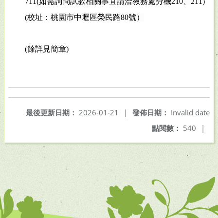
711(
如需詢問試教相關事宜請洽教務處分機
210
、
211)
(
校址：桃園市中壢區榮民路
80
號）
(
餘詳見簡章
)
最後更新日期：
2026-01-21
|
發佈日期：
Invalid date
點閱數：
540
|