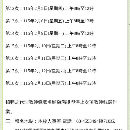
第
12
次：
115
年
2
月
5
日
(
星期四
)
上午
8
時至
12
時
第
13
次：
115
年
2
月
6
日
(
星期五
)
上午
8
時至
12
時
第
14
次：
115
年
2
月
9
日
(
星期一
)
上午
8
時至
12
時
第
15
次：
115
年
2
月
10
日
(
星期二
)
上午
8
時至
12
時
第
16
次：
115
年
2
月
11
日
(
星期三
)
上午
8
時至
12
時
第
17
次：
115
年
2
月
12
日
(
星期四
)
上午
8
時至
12
時
第
18
次：
115
年
2
月
13
日
(
星期五
)
上午
8
時至
12
時
招聘之代理教師錄取名額額滿後即停止次項教師甄選作
業。
三、報名地點：本校人事室 電話：
03-4553494
轉
710
或