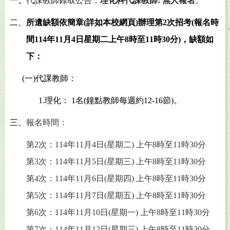
一、
代課教師錄取公告：
理化科代課教師
:
無人報名
。
二、
所遺缺額依簡章
(
詳如本校網頁
)
辦理第
2
次招考
(
報名時
間
114
年
11
月
4
日星期二上午
8
時至
11
時
30
分
)
，缺額如
下：
(
一
)
代課教師：
1.
理化：
1
名
(
鐘點教師每週約
12-16
節
)
。
三、
報名時間：
第
2
次：
114
年
11
月
4
日
(
星期二
)
上午
8
時至
11
時
30
分
第
3
次：
114
年
11
月
5
日
(
星期三
)
上午
8
時至
11
時
30
分
第
4
次：
114
年
11
月
6
日
(
星期四
)
上午
8
時至
11
時
30
分
第
5
次：
114
年
11
月
7
日
(
星期五
)
上午
8
時至
11
時
30
分
第
6
次：
114
年
11
月
10
日
(
星期一
)
上午
8
時至
11
時
30
分
第
7
次：
114
年
11
月
12
日
(
星期三
)
上午
8
時至
11
時
30
分