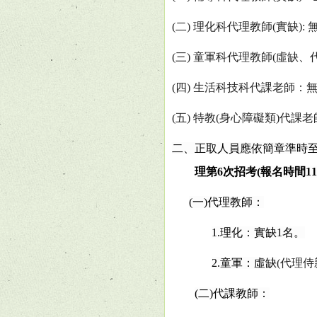
(
二
)
理化科代理教師
(
實缺
):
(
三
)
童軍科代理教師
(
虛缺、
(
四
)
生活科技科代課老師：
(
五
)
特教
(
身心障礙類
)
代課老
二、正取人員應依簡章準時
理第
6
次招考
(
報名時間
11
(
一
)
代理教師：
1.
理化：實缺
1
名。
2.
童軍：虛缺
(
代理侍
(
二
)
代課教師：