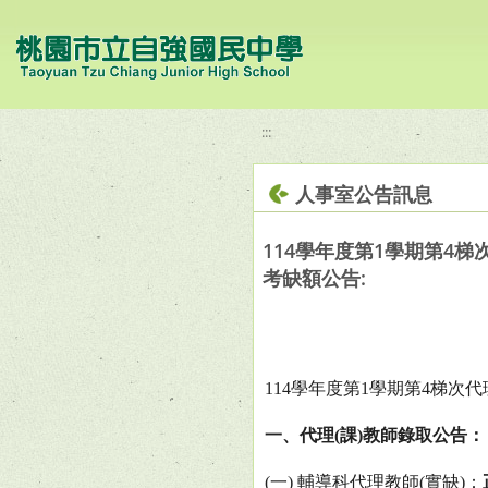
移至網頁之主要內容區位置
:::
人事室公告訊息
114學年度第1學期第4梯
考缺額公告:
114
學年度第
1
學期第
4
梯次代
一、代理
(
課
)
教師錄取公告：
(
一
)
輔導科代理教師
(
實缺
)
：