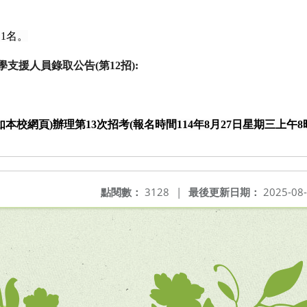
：
1
名。
學支援人員錄取公告
(
第
12
招
):
如本校網頁
)
辦理第
13
次招考
(
報名時間
114
年
8
月
27
日星期三上午
8
點閱數：
3128
|
最後更新日期：
2025-08