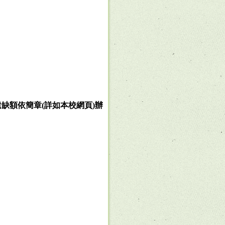
遺缺額依簡章
(
詳如本校網頁
)
辦