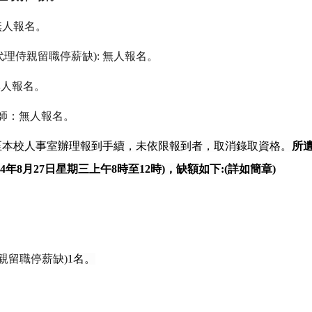
無人報名。
代理侍親留職停薪缺
):
無人報名。
無人報名。
師：無人報名。
至本校人事室辦理報到手續，未依限報到者，取消錄取資格。
所
4
年
8
月
27
日星期三上午
8
時至
12
時
)
，缺額如下
:(
詳如簡章
)
親留職停薪缺
)
1
名。