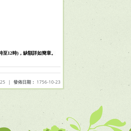
時至
12
時
)
，缺額詳如簡章。
-25
|
發佈日期：
1756-10-23