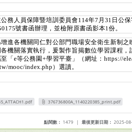
公務人員保障暨培訓委員會114年7月31日公保字
060175號書函辦理，並檢附原書函影本1份。
為增進各機關同仁對公部門職場安全衛生新制之
利各機關落實執行，爰製作旨揭數位學習課程，
至「e等公務園+學習平臺」（網址：https://elearn
.tw/mooc/index.php）選讀。
85_ATTACH1.pdf
376736800A_1140220385_print.pdf
新視窗
另開新視窗
點閱數：
1479
|
最後更新日期：
2025-08