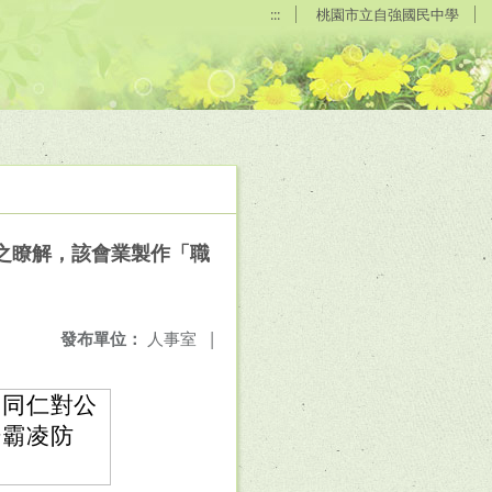
:::
桃園市立自強國民中學
之瞭解，該會業製作「職
發布單位：
人事室
|
關同仁對公
場霸凌防
。