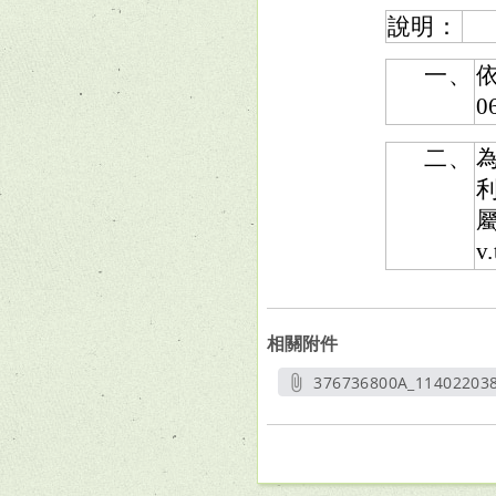
說明：
一、
依
二、
屬
v
相關附件
376736800A_11402203
另開