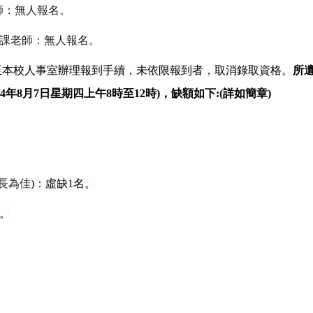
師：無人報名。
課老師：無人報名。
至本校人事室辦理報到手續，未依限報到者，取消錄取資格。
所
4
年
8
月
7
日星期四上午
8
時至
12
時
)
，缺額如下
:(
詳如簡章
)
長為佳
)
：虛缺
1
名。
。