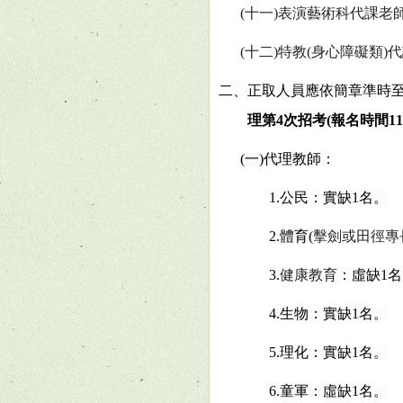
(
十一
)
表演藝術科代課老
(
十二
)
特教
(
身心障礙類
)
代
二、正取人員應依簡章準時
理第
4
次招考
(
報名時間
11
(
一
)
代理教師：
1.
公民：實缺
1
名。
2.
體育
(
擊劍或田徑專
3.
健康教育
：虛缺
1
名
4.
生物：實缺
1
名。
5.
理化：實缺
1
名。
6.
童軍：虛缺
1
名。