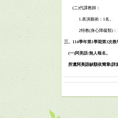
(
二
)
代課教師：
1.
表演藝術：
1
名。
2
特教
(
身心障礙類
)
：
三、
114
學年第
1
學期第
3
次教
(
一
)
阿美語
:
無人報名。
所遺阿美語缺額依簡章
(
詳