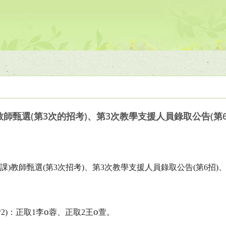
)教師甄選(第3次的招考)、第3次教學支援人員錄取公告(
課
)
教師甄選
(
第
3
次招考
)
、第
3
次教學支援人員錄取公告
(
第
6
招
)
o
o
*2)
：正取
1
李
蓉、正取
2
王
萱。