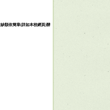
遺缺額依簡章
(
詳如本校網頁
)
辦