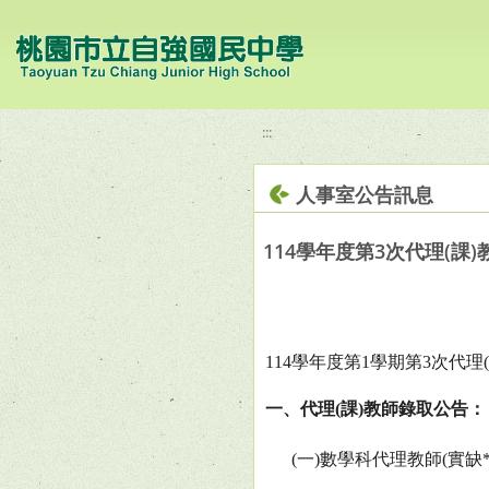
移至網頁之主要內容區位置
:::
人事室公告訊息
114學年度第3次代理(課
114
學年度第
1
學期第
3
次代理
(
一、代理
(
課
)
教師錄取公告：
(
一
)
數學科代理教師
(
實缺