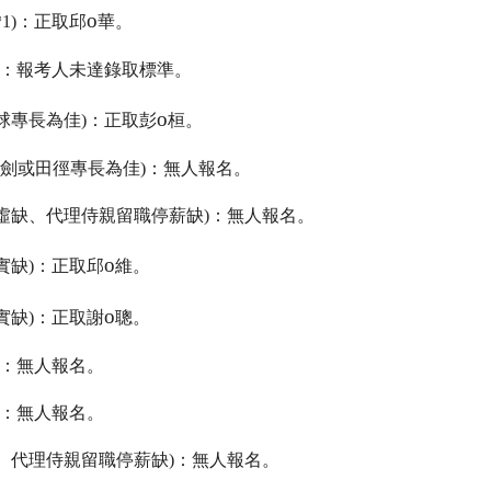
o
*1)
：正取邱
華。
：報考人未達錄取標準。
o
球專長為佳
)
：正取彭
桓。
劍或田徑專長為佳
)
：無人報名。
虛缺、代理侍親留職停薪缺
)
：無人報名。
o
實缺
)
：正取邱
維。
o
實缺
)
：正取謝
聰。
：無人報名。
：無人報名。
、代理侍親留職停薪缺
)
：無人報名。