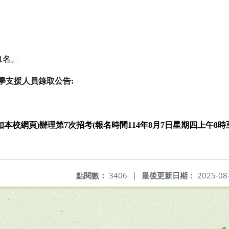
1
名。
學支援人員錄取公告
:
如本校網頁
)
辦理第
7
次招考
(
報名時間
114
年
8
月
7
日星期四上午
8
時
點閱數：
3406
|
最後更新日期：
2025-08