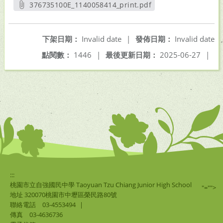
376735100E_1140058414_print.pdf
另開新視窗
下架日期：
Invalid date
|
發佈日期：
Invalid date
點閱數：
1446
|
最後更新日期：
2025-06-27
|
:::
桃園市立自強國民中學 Taoyuan Tzu Chiang Junior High School
"="">
地址 320070桃園市中壢區榮民路80號
聯絡電話
03-4553494
|
傳真
03-4636736