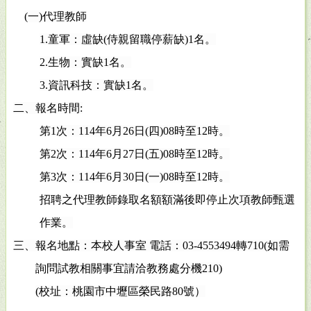
(
一
)
代理教師
1.
童軍：虛缺
(
侍親留職停薪缺
)1
名。
2.
生物：實缺
1
名。
3.
資訊科技：實缺
1
名。
二、報名時間
:
第
1
次：
114
年
6
月
26
日
(
四
)08
時至
12
時。
第
2
次：
114
年
6
月
27
日
(
五
)08
時至
12
時。
第
3
次：
114
年
6
月
30
日
(
一
)08
時至
12
時。
招聘之代理教師錄取名額額滿後即停止次項教師甄選
作業。
三、報名地點：本校人事室 電話：
03-4553494
轉
710(
如需
詢問試教相關事宜請洽教務處分機
210)
(
校址：桃園市中壢區榮民路
80
號）