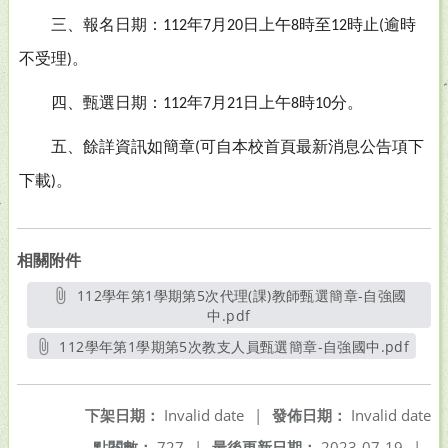
三、報名日期：
年
月
日上午
時至
時止
逾時
112
7
20
8
12
(
不受理
。
)
四、甄選日期：
年
月
日上午
時
分。
112
7
21
8
10
五、餘詳資訊如簡章
可自本校首頁最新消息公告項下
(
下載
。
)
相關附件
112學年第1學期第5次代理(課)教師甄選簡章-自強國
中.pdf
另開新視窗
112學年第1學期第5次教支人員甄選簡章-自強國中.pdf
另開新視窗
下架日期：
Invalid date
|
發佈日期：
Invalid date
點閱數：
727
|
最後更新日期：
2023-07-19
|