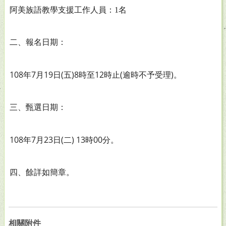
阿美族語教學支援工作人員：1名
二、報名日期：
108
7
19
(
)8
12
(
)
年
月
日
五
時至
時止
逾時不予受理
。
三、甄選日期：
108
7
23
(
) 13
00
年
月
日
二
時
分。
四、餘詳如簡章。
相關附件