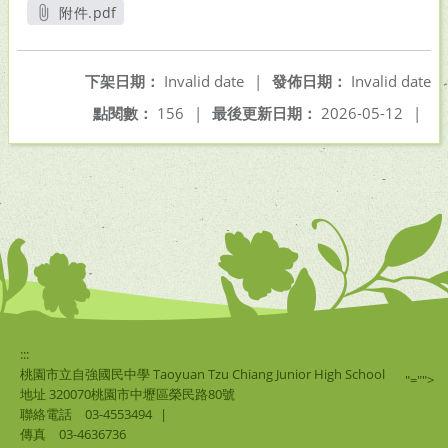
附件.pdf
另開新視窗
下架日期：
Invalid date
|
發佈日期：
Invalid date
點閱數：
156
|
最後更新日期：
2026-05-12
|
:::
桃園市立自強國民中學 Taoyuan Tzu Chiang Junior High School
"="">
地址 320070桃園市中壢區榮民路80號
聯絡電話
03-4553494
|
傳真
03-4636736