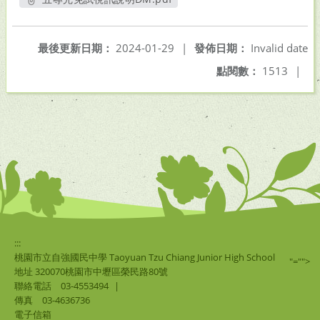
另開新視窗
最後更新日期：
2024-01-29
|
發佈日期：
Invalid date
點閱數：
1513
|
:::
桃園市立自強國民中學 Taoyuan Tzu Chiang Junior High School
"="">
地址 320070桃園市中壢區榮民路80號
聯絡電話
03-4553494
|
傳真
03-4636736
電子信箱