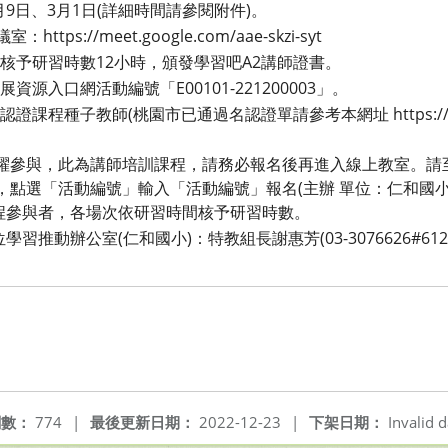
月9日、3月1日(詳細時間請參閱附件)。
tps://meet.google.com/aae-skzi-syt
核予研習時數12小時，頒發學習吧A2講師證書。
源入口網活動編號「E00101-221200003」。
程種子教師(桃園市已通過名認證單請參考本網址 https://reurl
踴躍參與，此為講師培訓課程，請務必報名後再進入線上教室。請
，點選「活動編號」輸入「活動編號」報名(主辦 單位：仁和國
程參與者，各場次依研習時間核予研習時數。
推動辦公室(仁和國小)：特教組長謝惠芳(03-3076626#612
閱數：
774
|
最後更新日期：
2022-12-23
|
下架日期：
Invalid d