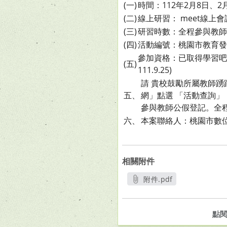
(一)
時間：112年2月8日、2
(二)
線上研習： meet線上會議室：ht
(三)
研習時數：全程參與教師
(四)
活動編號：桃園市教育發展資
參加資格：已取得學習吧認證課
(五)
111.9.25)
請 貴校鼓勵所屬教師
五、
網」點選 「活動查詢」
參與教師公假登記。全
六、
本案聯絡人：桃園市數位學習
相關附件
附件.pdf
另開新視窗
點