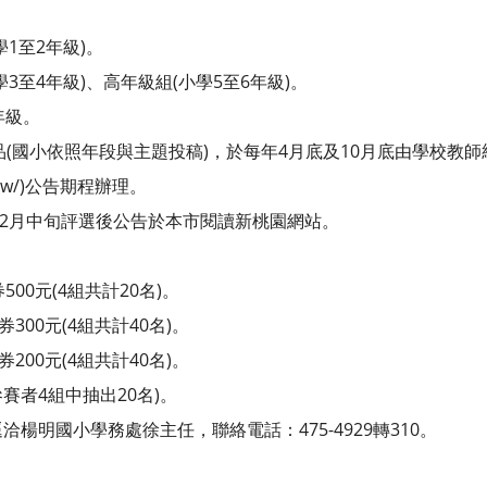
1至2年級)。
3至4年級)、高年級組(小學5至6年級)。
年級。
作品(國小依照年段與主題投稿)，於每年4月底及10月底由學校教
du.tw/)公告期程辦理。
及12月中旬評選後公告於本市閱讀新桃園網站。
00元(4組共計20名)。
300元(4組共計40名)。
200元(4組共計40名)。
賽者4組中抽出20名)。
楊明國小學務處徐主任，聯絡電話：475-4929轉310。