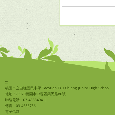
:::
桃園市立自強國民中學 Taoyuan Tzu Chiang Junior High School
地址 320070桃園市中壢區榮民路80號
聯絡電話
03-4553494
|
傳真
03-4636736
電子信箱