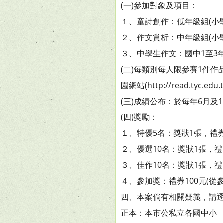
(一)參加對象及項目：
１、童詩創作：低年級組(小學
２、作文賞析：中年級組(小學
３、中學生作文：國中1至3
(二)每類別每人限參賽1件
園網站(http://read.tyc.e
(三)成績公布：於每年6月
(四)獎勵：
１、特優5名：獎狀1張，禮券5
２、優選10名：獎狀1張，禮券
３、佳作10名：獎狀1張，禮券
４、參加獎：禮券100元(從參
四、本案倘有相關疑義，請逕洽
正本：本市公私立各國中小