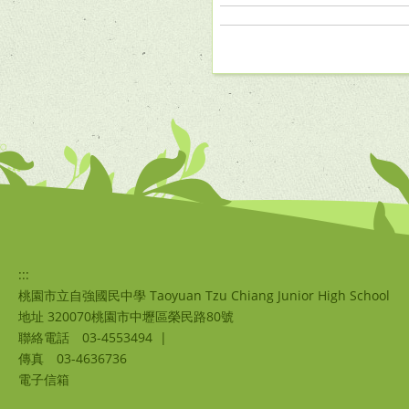
:::
桃園市立自強國民中學 Taoyuan Tzu Chiang Junior High School
地址 320070桃園市中壢區榮民路80號
聯絡電話
03-4553494
|
傳真
03-4636736
電子信箱