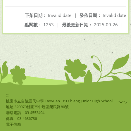
下架日期：
Invalid date
|
發佈日期：
Invalid date
點閱數：
1253
|
最後更新日期：
2025-09-26
|
:::
桃園市立自強國民中學 Taoyuan Tzu Chiang Junior High School
"="">
地址 320070桃園市中壢區榮民路80號
聯絡電話
03-4553494
|
傳真
03-4636736
電子信箱