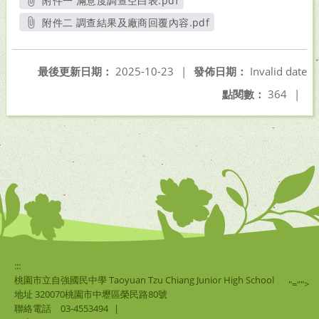
附件一 滿意度調查空白表.pdf
另開新視窗
附件二 調查結果及廠商回覆內容.pdf
另開新視窗
最後更新日期：
2025-10-23
|
發佈日期：
Invalid date
點閱數：
364
|
:::
桃園市立自強國民中學 Taoyuan Tzu Chiang Junior High School
"="">
地址 320070桃園市中壢區榮民路80號
聯絡電話
03-4553494
|