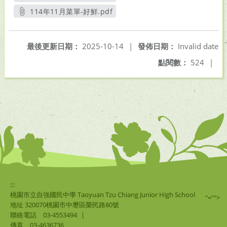
另開新視窗
114年11月菜單-好鮮.pdf
另開新視窗
最後更新日期：
2025-10-14
|
發佈日期：
Invalid date
點閱數：
524
|
:::
桃園市立自強國民中學 Taoyuan Tzu Chiang Junior High School
"="">
地址 320070桃園市中壢區榮民路80號
聯絡電話
03-4553494
|
傳真
03-4636736