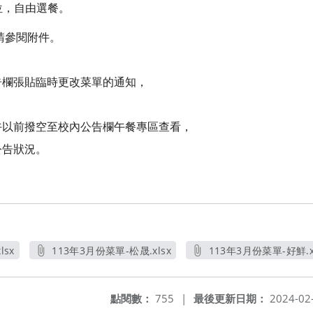
位，自由選餐。
請參閱附件。
告欄張貼臨時更改菜單的通知，
午以前撥空至校內公告欄午餐專區查看，
公告狀況。
lsx
113年3月份菜單-松晟.xlsx
113年3月份菜單-好鮮.x
另開新視窗
另開新視窗
點閱數：
755
|
最後更新日期：
2024-02