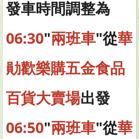
發車時間調整為
06:30
"
兩班車
"從
華
勛歡樂購五金食品
百貨大賣場
出發
06:50
"
兩班車
"從
華