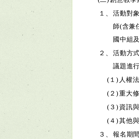
１、
活動對
師(含兼
國中組
２、
活動方
議題進
(１)
人權
(２)
重大
(３)
資訊
(４)
其他
３、
報名期間