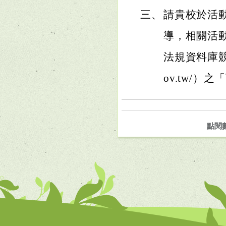
三、
請貴校於活
導，相關活
法規資料庫競賽活
ov.tw/
點閱