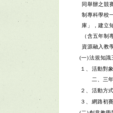
同舉辦之競
制專科學校
庫」，建立
（含五年制
資源融入教
(一)
法規知識
１、
活動對
二、三
２、
活動方
３、
網路初賽
(二)
創意教學