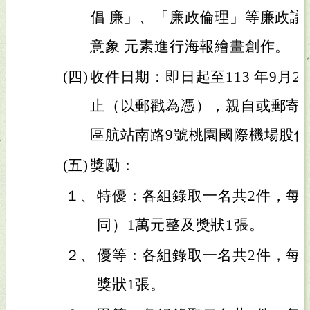
倡 廉」、「廉政倫理」等廉政議
意象 元素進行海報繪畫創作。
(四)
收件日期：即日起至113 年9月2
止（以郵戳為憑），親自或郵寄至：
區航站南路9號桃園國際機場股
(五)
獎勵：
１、
特優：各組錄取一名共2件，每
同）1萬元整及獎狀1張。
２、
優等：各組錄取一名共2件，每件
獎狀1張。