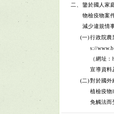
二、
鑒於國人家
物檢疫物案
減少違規情
(一)
行政院農
s://ww
（網址：htt
宣導資料
(二)
對於國外
植檢疫物
免觸法而