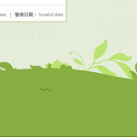
ate
|
發佈日期：
Invalid date
"="">