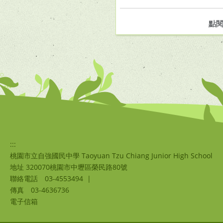
點
:::
桃園市立自強國民中學 Taoyuan Tzu Chiang Junior High School
地址 320070桃園市中壢區榮民路80號
聯絡電話
03-4553494
|
傳真
03-4636736
電子信箱