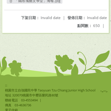
「鐵玫瑰藝文學堂」海報.jpg
另開新視窗
下架日期：
Invalid date
|
發佈日期：
Invalid date
點閱數：
650
|
:::
桃園市立自強國民中學 Taoyuan Tzu Chiang Junior High School
"="">
地址 320070桃園市中壢區榮民路80號
聯絡電話
03-4553494
|
傳真
03-4636736
電子信箱