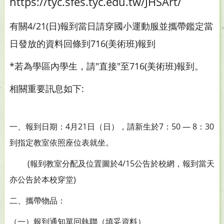
https://tyc.sfes.tyc.edu.tw/JHSArt/
有關4/21(日)報到當日請穿國小運動服並攜帶鑑定當
日發放的資料回條到716(美術班)報到
*若為學區內學生，請"直接"至716(美術班)報到。
相關重要訊息如下:
一、報到日期：4月21日（日），請新生於7：50 — 8：30
到指定教室依照座位表就坐。
(報到教室分配及位置圖於4/15公告於校網，報到當天
亦公告於本校穿堂)
二、攜帶物品：
（一）報到通知單回執聯（填妥資料）