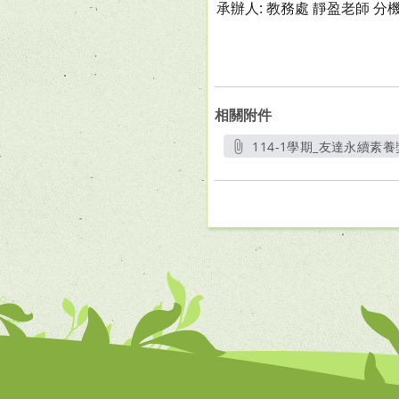
承辦人: 教務處 靜盈老師 分機
相關附件
114-1學期_友達永續素養
另開