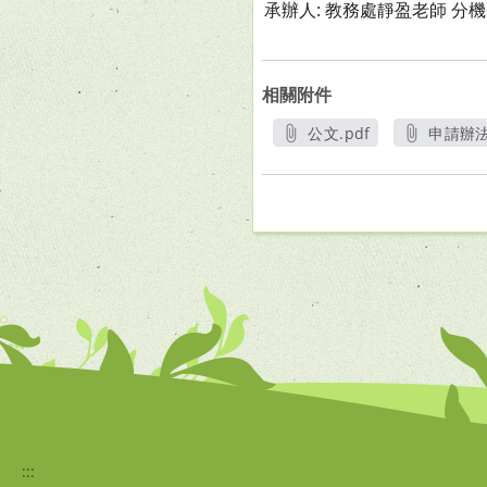
承辦人: 教務處靜盈老師 分機
相關附件
公文.pdf
申請辦法
另開新視窗
另
:::