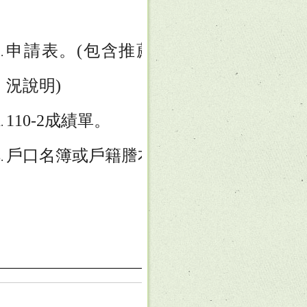
申請表。(包含推薦函及家庭狀
經審核
況說明)
者
110-2
成績單。
5000~
戶口名簿或戶籍謄本。