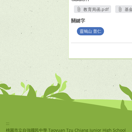
教育局函.pdf
基金
另開新視窗
關鍵字
靈鳩山 普仁
:::
桃園市立自強國民中學 Taoyuan Tzu Chiang Junior High School