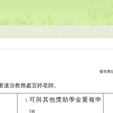
發布單
者速洽教務處宜婷老師。
可與其他獎助學金重複申
請。