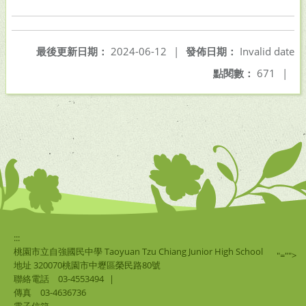
最後更新日期：
2024-06-12
|
發佈日期：
Invalid date
點閱數：
671
|
:::
桃園市立自強國民中學 Taoyuan Tzu Chiang Junior High School
"="">
地址 320070桃園市中壢區榮民路80號
聯絡電話
03-4553494
|
傳真
03-4636736