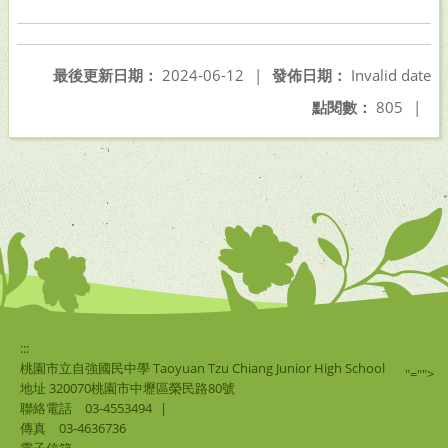
最後更新日期：
2024-06-12
|
發佈日期：
Invalid date
點閱數：
805
|
:::
桃園市立自強國民中學 Taoyuan Tzu Chiang Junior High School
"="">
地址 320070桃園市中壢區榮民路80號
聯絡電話
03-4553494
|
傳真
03-4636736